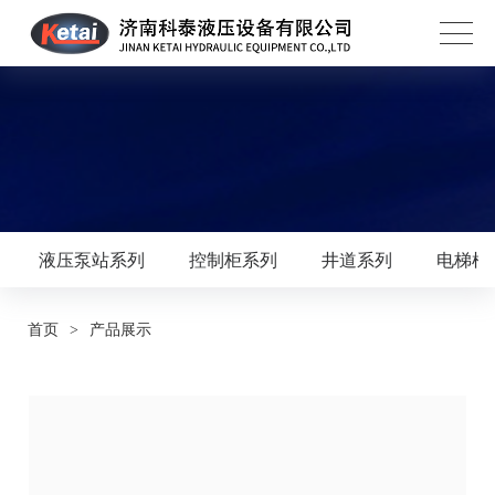
液压泵站系列
控制柜系列
井道系列
电梯框
首页
>
产品展示