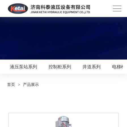
液压泵站系列
控制柜系列
井道系列
电梯框
首页
>
产品展示